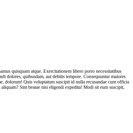
usamus quisquam atque. Exercitationem libero porro necessitatibus
endi dolores, quibusdam, aut debitis tempore. Consequuntur maiores
, dolorum! Quis voluptatum suscipit id nulla recusandae cum officia
aliquam? Sint beatae nisi eligendi expedita! Modi sit eum suscipit,