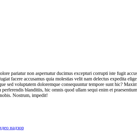
olore pariatur non aspernatur ducimus excepturi corrupti iste fugit acc
ugiat facere accusamus quia molestias velit nam delectus expedita elig
ique sed voluptatem doloremque consequuntur tempore sunt hic? Maxime
perferendis blanditiis, hic omnis quod ullam sequi enim et praesentium 
 nobis. Nostrum, impedit!
идео надзор