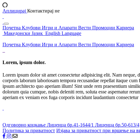
Аплицирај
Контактирај не
Почетна
Клубови
Игри и Апарати
Вести
Промоции
Кариера
Македонски Јазик
English Language
Почетна
Клубови
Игри и Апарати
Вести
Промоции
Кариера
Lorem, ipsum dolor.
Lorem ipsum dolor sit amet consectetur adipisicing elit. Nam neque, d
corporis laborum laboriosam tempora recusandae repellat itaque cum f
ipsum architecto quo aperiam illum! Sint unde rem praesentium simil
dolorum quia cumque, nobis deleniti rem, soluta esse aspernatur rerum 
aperiam ex veniam eos fuga corporis incidunt laudantium consectetur
Одговорно коцкање
Лиценца бр.41-1644/1
Лиценца бр.50-613/4
Политика за приватност
Изјава за приватност при вршење на в