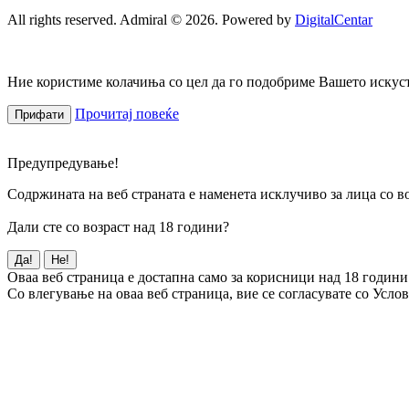
All rights reserved. Admiral © 2026. Powered by
DigitalCentar
Ние користиме колачиња со цел да го подобриме Вашето искуств
Прочитај повеќе
Прифати
Предупредување!
Содржината на веб страната е наменета исклучиво за лица со во
Дали сте со возраст над 18 години?
Да!
Не!
Оваа веб страница е достапна само за корисници над 18 години
Со влегување на оваа веб страница, вие се согласувате со Усло