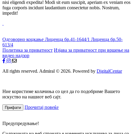
nisi eligendi expedita! Modi sit eum suscipit, aperiam ex veniam eos
fuga corporis incidunt laudantium consectetur nobis. Nostrum,
impedit!
Одговорно коцкање
Лиценца бр.41-1644/1
Лиценца бр.50-
613/4
Политика за приватност
Изјава за приватност при вршење на
видео надзор
All rights reserved. Admiral © 2026. Powered by
DigitalCentar
Ние користиме колачиња со цел да го подобриме Вашето
искуство на нашиот веб сајт.
Прочитај повеќе
Прифати
Предупредување!
Содржината на веб страната е наменета исклучиво за лица со