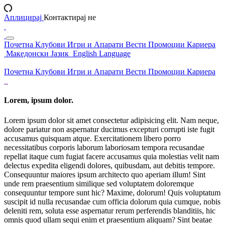
Аплицирај
Контактирај не
Почетна
Клубови
Игри и Апарати
Вести
Промоции
Кариера
Македонски Јазик
English Language
Почетна
Клубови
Игри и Апарати
Вести
Промоции
Кариера
Lorem, ipsum dolor.
Lorem ipsum dolor sit amet consectetur adipisicing elit. Nam neque,
dolore pariatur non aspernatur ducimus excepturi corrupti iste fugit
accusamus quisquam atque. Exercitationem libero porro
necessitatibus corporis laborum laboriosam tempora recusandae
repellat itaque cum fugiat facere accusamus quia molestias velit nam
delectus expedita eligendi dolores, quibusdam, aut debitis tempore.
Consequuntur maiores ipsum architecto quo aperiam illum! Sint
unde rem praesentium similique sed voluptatem doloremque
consequuntur tempore sunt hic? Maxime, dolorum! Quis voluptatum
suscipit id nulla recusandae cum officia dolorum quia cumque, nobis
deleniti rem, soluta esse aspernatur rerum perferendis blanditiis, hic
omnis quod ullam sequi enim et praesentium aliquam? Sint beatae