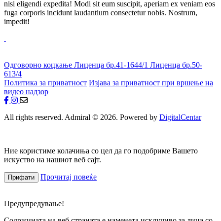
nisi eligendi expedita! Modi sit eum suscipit, aperiam ex veniam eos
fuga corporis incidunt laudantium consectetur nobis. Nostrum,
impedit!
Одговорно коцкање
Лиценца бр.41-1644/1
Лиценца бр.50-
613/4
Политика за приватност
Изјава за приватност при вршење на
видео надзор
All rights reserved. Admiral © 2026. Powered by
DigitalCentar
Ние користиме колачиња со цел да го подобриме Вашето
искуство на нашиот веб сајт.
Прочитај повеќе
Прифати
Предупредување!
Содржината на веб страната е наменета исклучиво за лица со