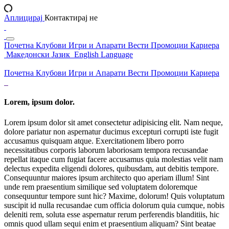
Аплицирај
Контактирај не
Почетна
Клубови
Игри и Апарати
Вести
Промоции
Кариера
Македонски Јазик
English Language
Почетна
Клубови
Игри и Апарати
Вести
Промоции
Кариера
Lorem, ipsum dolor.
Lorem ipsum dolor sit amet consectetur adipisicing elit. Nam neque,
dolore pariatur non aspernatur ducimus excepturi corrupti iste fugit
accusamus quisquam atque. Exercitationem libero porro
necessitatibus corporis laborum laboriosam tempora recusandae
repellat itaque cum fugiat facere accusamus quia molestias velit nam
delectus expedita eligendi dolores, quibusdam, aut debitis tempore.
Consequuntur maiores ipsum architecto quo aperiam illum! Sint
unde rem praesentium similique sed voluptatem doloremque
consequuntur tempore sunt hic? Maxime, dolorum! Quis voluptatum
suscipit id nulla recusandae cum officia dolorum quia cumque, nobis
deleniti rem, soluta esse aspernatur rerum perferendis blanditiis, hic
omnis quod ullam sequi enim et praesentium aliquam? Sint beatae