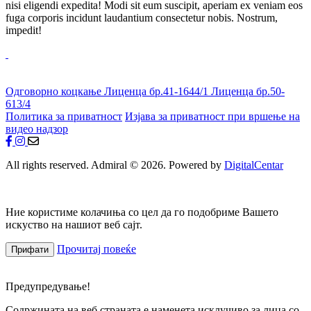
nisi eligendi expedita! Modi sit eum suscipit, aperiam ex veniam eos
fuga corporis incidunt laudantium consectetur nobis. Nostrum,
impedit!
Одговорно коцкање
Лиценца бр.41-1644/1
Лиценца бр.50-
613/4
Политика за приватност
Изјава за приватност при вршење на
видео надзор
All rights reserved. Admiral © 2026. Powered by
DigitalCentar
Ние користиме колачиња со цел да го подобриме Вашето
искуство на нашиот веб сајт.
Прочитај повеќе
Прифати
Предупредување!
Содржината на веб страната е наменета исклучиво за лица со