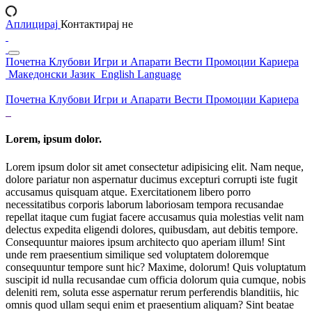
Аплицирај
Контактирај не
Почетна
Клубови
Игри и Апарати
Вести
Промоции
Кариера
Македонски Јазик
English Language
Почетна
Клубови
Игри и Апарати
Вести
Промоции
Кариера
Lorem, ipsum dolor.
Lorem ipsum dolor sit amet consectetur adipisicing elit. Nam neque,
dolore pariatur non aspernatur ducimus excepturi corrupti iste fugit
accusamus quisquam atque. Exercitationem libero porro
necessitatibus corporis laborum laboriosam tempora recusandae
repellat itaque cum fugiat facere accusamus quia molestias velit nam
delectus expedita eligendi dolores, quibusdam, aut debitis tempore.
Consequuntur maiores ipsum architecto quo aperiam illum! Sint
unde rem praesentium similique sed voluptatem doloremque
consequuntur tempore sunt hic? Maxime, dolorum! Quis voluptatum
suscipit id nulla recusandae cum officia dolorum quia cumque, nobis
deleniti rem, soluta esse aspernatur rerum perferendis blanditiis, hic
omnis quod ullam sequi enim et praesentium aliquam? Sint beatae