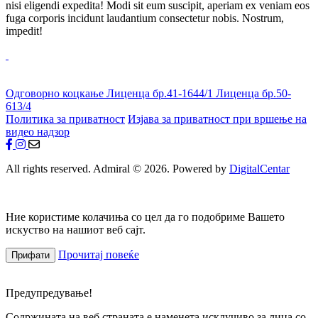
nisi eligendi expedita! Modi sit eum suscipit, aperiam ex veniam eos
fuga corporis incidunt laudantium consectetur nobis. Nostrum,
impedit!
Одговорно коцкање
Лиценца бр.41-1644/1
Лиценца бр.50-
613/4
Политика за приватност
Изјава за приватност при вршење на
видео надзор
All rights reserved. Admiral © 2026. Powered by
DigitalCentar
Ние користиме колачиња со цел да го подобриме Вашето
искуство на нашиот веб сајт.
Прочитај повеќе
Прифати
Предупредување!
Содржината на веб страната е наменета исклучиво за лица со