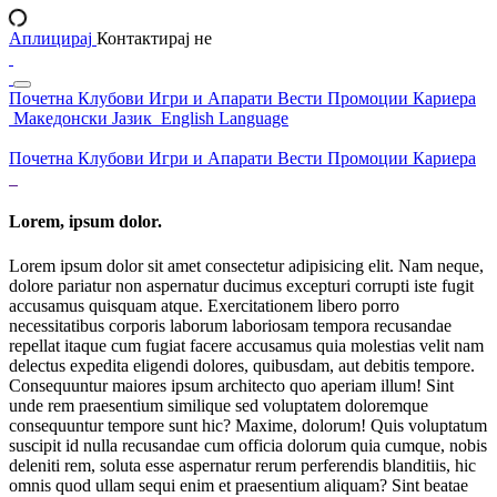
Аплицирај
Контактирај не
Почетна
Клубови
Игри и Апарати
Вести
Промоции
Кариера
Македонски Јазик
English Language
Почетна
Клубови
Игри и Апарати
Вести
Промоции
Кариера
Lorem, ipsum dolor.
Lorem ipsum dolor sit amet consectetur adipisicing elit. Nam neque,
dolore pariatur non aspernatur ducimus excepturi corrupti iste fugit
accusamus quisquam atque. Exercitationem libero porro
necessitatibus corporis laborum laboriosam tempora recusandae
repellat itaque cum fugiat facere accusamus quia molestias velit nam
delectus expedita eligendi dolores, quibusdam, aut debitis tempore.
Consequuntur maiores ipsum architecto quo aperiam illum! Sint
unde rem praesentium similique sed voluptatem doloremque
consequuntur tempore sunt hic? Maxime, dolorum! Quis voluptatum
suscipit id nulla recusandae cum officia dolorum quia cumque, nobis
deleniti rem, soluta esse aspernatur rerum perferendis blanditiis, hic
omnis quod ullam sequi enim et praesentium aliquam? Sint beatae