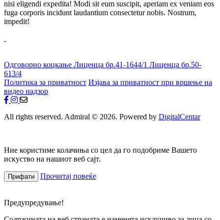
nisi eligendi expedita! Modi sit eum suscipit, aperiam ex veniam eos
fuga corporis incidunt laudantium consectetur nobis. Nostrum,
impedit!
Одговорно коцкање
Лиценца бр.41-1644/1
Лиценца бр.50-
613/4
Политика за приватност
Изјава за приватност при вршење на
видео надзор
All rights reserved. Admiral © 2026. Powered by
DigitalCentar
Ние користиме колачиња со цел да го подобриме Вашето
искуство на нашиот веб сајт.
Прочитај повеќе
Прифати
Предупредување!
Содржината на веб страната е наменета исклучиво за лица со