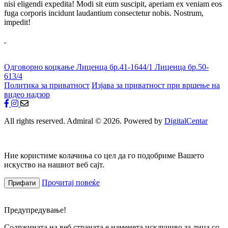
nisi eligendi expedita! Modi sit eum suscipit, aperiam ex veniam eos
fuga corporis incidunt laudantium consectetur nobis. Nostrum,
impedit!
Одговорно коцкање
Лиценца бр.41-1644/1
Лиценца бр.50-
613/4
Политика за приватност
Изјава за приватност при вршење на
видео надзор
All rights reserved. Admiral © 2026. Powered by
DigitalCentar
Ние користиме колачиња со цел да го подобриме Вашето
искуство на нашиот веб сајт.
Прочитај повеќе
Прифати
Предупредување!
Содржината на веб страната е наменета исклучиво за лица со