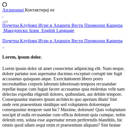
Аплицирај
Контактирај не
Почетна
Клубови
Игри и Апарати
Вести
Промоции
Кариера
Македонски Јазик
English Language
Почетна
Клубови
Игри и Апарати
Вести
Промоции
Кариера
Lorem, ipsum dolor.
Lorem ipsum dolor sit amet consectetur adipisicing elit. Nam neque,
dolore pariatur non aspernatur ducimus excepturi corrupti iste fugit
accusamus quisquam atque. Exercitationem libero porro
necessitatibus corporis laborum laboriosam tempora recusandae
repellat itaque cum fugiat facere accusamus quia molestias velit nam
delectus expedita eligendi dolores, quibusdam, aut debitis tempore.
Consequuntur maiores ipsum architecto quo aperiam illum! Sint
unde rem praesentium similique sed voluptatem doloremque
consequuntur tempore sunt hic? Maxime, dolorum! Quis voluptatum
suscipit id nulla recusandae cum officia dolorum quia cumque, nobis
deleniti rem, soluta esse aspernatur rerum perferendis blanditiis, hic
omnis quod ullam sequi enim et praesentium aliquam? Sint beatae