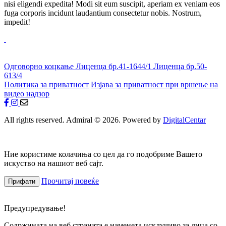
nisi eligendi expedita! Modi sit eum suscipit, aperiam ex veniam eos
fuga corporis incidunt laudantium consectetur nobis. Nostrum,
impedit!
Одговорно коцкање
Лиценца бр.41-1644/1
Лиценца бр.50-
613/4
Политика за приватност
Изјава за приватност при вршење на
видео надзор
All rights reserved. Admiral © 2026. Powered by
DigitalCentar
Ние користиме колачиња со цел да го подобриме Вашето
искуство на нашиот веб сајт.
Прочитај повеќе
Прифати
Предупредување!
Содржината на веб страната е наменета исклучиво за лица со