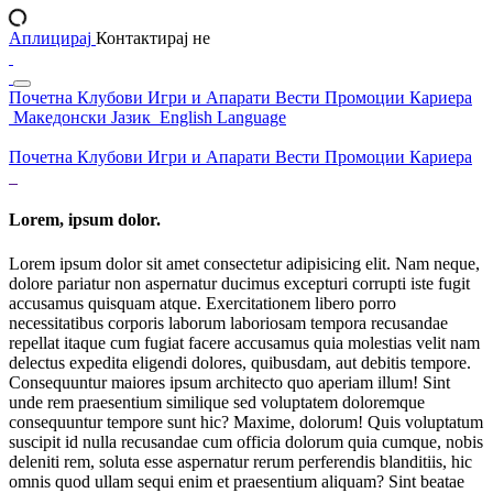
Аплицирај
Контактирај не
Почетна
Клубови
Игри и Апарати
Вести
Промоции
Кариера
Македонски Јазик
English Language
Почетна
Клубови
Игри и Апарати
Вести
Промоции
Кариера
Lorem, ipsum dolor.
Lorem ipsum dolor sit amet consectetur adipisicing elit. Nam neque,
dolore pariatur non aspernatur ducimus excepturi corrupti iste fugit
accusamus quisquam atque. Exercitationem libero porro
necessitatibus corporis laborum laboriosam tempora recusandae
repellat itaque cum fugiat facere accusamus quia molestias velit nam
delectus expedita eligendi dolores, quibusdam, aut debitis tempore.
Consequuntur maiores ipsum architecto quo aperiam illum! Sint
unde rem praesentium similique sed voluptatem doloremque
consequuntur tempore sunt hic? Maxime, dolorum! Quis voluptatum
suscipit id nulla recusandae cum officia dolorum quia cumque, nobis
deleniti rem, soluta esse aspernatur rerum perferendis blanditiis, hic
omnis quod ullam sequi enim et praesentium aliquam? Sint beatae