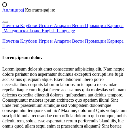
Аплицирај
Контактирај не
Почетна
Клубови
Игри и Апарати
Вести
Промоции
Кариера
Македонски Јазик
English Language
Почетна
Клубови
Игри и Апарати
Вести
Промоции
Кариера
Lorem, ipsum dolor.
Lorem ipsum dolor sit amet consectetur adipisicing elit. Nam neque,
dolore pariatur non aspernatur ducimus excepturi corrupti iste fugit
accusamus quisquam atque. Exercitationem libero porro
necessitatibus corporis laborum laboriosam tempora recusandae
repellat itaque cum fugiat facere accusamus quia molestias velit nam
delectus expedita eligendi dolores, quibusdam, aut debitis tempore.
Consequuntur maiores ipsum architecto quo aperiam illum! Sint
unde rem praesentium similique sed voluptatem doloremque
consequuntur tempore sunt hic? Maxime, dolorum! Quis voluptatum
suscipit id nulla recusandae cum officia dolorum quia cumque, nobis
deleniti rem, soluta esse aspernatur rerum perferendis blanditiis, hic
omnis quod ullam sequi enim et praesentium aliquam? Sint beatae