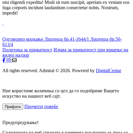
nisi eligendi expedita! Modi sit eum suscipit, aperiam ex veniam eos
fuga corporis incidunt laudantium consectetur nobis. Nostrum,
impedit!
Одговорно коцкање
Лиценца бр.41-1644/1
Лиценца бр.50-
613/4
Политика за приватност
Изјава за приватност при вршење на
видео надзор
All rights reserved. Admiral © 2026. Powered by
DigitalCentar
Ние користиме колачиња со цел да го подобриме Вашето
искуство на нашиот веб сајт.
Прочитај повеќе
Прифати
Предупредување!
Содржината на веб страната е наменета исклучиво за лица со