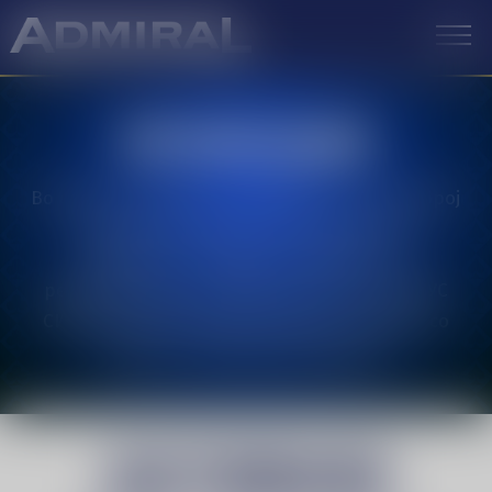
ПРОМОЦИИ
Во своeто портфолио ADMIRAL има голем број
на џекпоти и бонуси, прогресивни и
временски, глобални и локални. Со
регистрирање на софистицираниот БОНУС
СИСТЕМ, секој логиран играч се стекнува со
право на посебни бенефиции.
АКТИВНИ