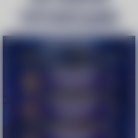
ПРОМОЦИИ