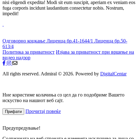
nisi eligendi expedita! Modi sit eum suscipit, aperiam ex veniam eos
fuga corporis incidunt laudantium consectetur nobis. Nostrum,
impedit!
Одговорно коцкање
Лиценца бр.41-1644/1
Лиценца бр.50-
613/4
Политика за приватност
Изјава за приватност при вршење на
видео надзор
All rights reserved. Admiral © 2026. Powered by
DigitalCentar
Ние користиме колачиња со цел да го подобриме Вашето
искуство на нашиот веб сајт.
Прочитај повеќе
Прифати
Предупредување!
Содржината на веб страната е наменета исклучиво за лица со