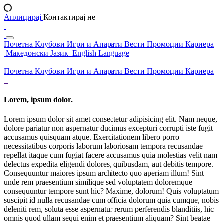
Аплицирај
Контактирај не
Почетна
Клубови
Игри и Апарати
Вести
Промоции
Кариера
Македонски Јазик
English Language
Почетна
Клубови
Игри и Апарати
Вести
Промоции
Кариера
Lorem, ipsum dolor.
Lorem ipsum dolor sit amet consectetur adipisicing elit. Nam neque,
dolore pariatur non aspernatur ducimus excepturi corrupti iste fugit
accusamus quisquam atque. Exercitationem libero porro
necessitatibus corporis laborum laboriosam tempora recusandae
repellat itaque cum fugiat facere accusamus quia molestias velit nam
delectus expedita eligendi dolores, quibusdam, aut debitis tempore.
Consequuntur maiores ipsum architecto quo aperiam illum! Sint
unde rem praesentium similique sed voluptatem doloremque
consequuntur tempore sunt hic? Maxime, dolorum! Quis voluptatum
suscipit id nulla recusandae cum officia dolorum quia cumque, nobis
deleniti rem, soluta esse aspernatur rerum perferendis blanditiis, hic
omnis quod ullam sequi enim et praesentium aliquam? Sint beatae