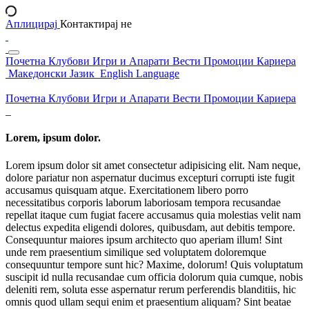
Аплицирај
Контактирај не
Почетна
Клубови
Игри и Апарати
Вести
Промоции
Кариера
Македонски Јазик
English Language
Почетна
Клубови
Игри и Апарати
Вести
Промоции
Кариера
Lorem, ipsum dolor.
Lorem ipsum dolor sit amet consectetur adipisicing elit. Nam neque,
dolore pariatur non aspernatur ducimus excepturi corrupti iste fugit
accusamus quisquam atque. Exercitationem libero porro
necessitatibus corporis laborum laboriosam tempora recusandae
repellat itaque cum fugiat facere accusamus quia molestias velit nam
delectus expedita eligendi dolores, quibusdam, aut debitis tempore.
Consequuntur maiores ipsum architecto quo aperiam illum! Sint
unde rem praesentium similique sed voluptatem doloremque
consequuntur tempore sunt hic? Maxime, dolorum! Quis voluptatum
suscipit id nulla recusandae cum officia dolorum quia cumque, nobis
deleniti rem, soluta esse aspernatur rerum perferendis blanditiis, hic
omnis quod ullam sequi enim et praesentium aliquam? Sint beatae