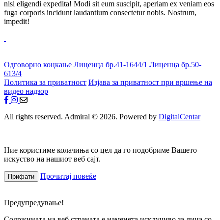
nisi eligendi expedita! Modi sit eum suscipit, aperiam ex veniam eos
fuga corporis incidunt laudantium consectetur nobis. Nostrum,
impedit!
Одговорно коцкање
Лиценца бр.41-1644/1
Лиценца бр.50-
613/4
Политика за приватност
Изјава за приватност при вршење на
видео надзор
All rights reserved. Admiral © 2026. Powered by
DigitalCentar
Ние користиме колачиња со цел да го подобриме Вашето
искуство на нашиот веб сајт.
Прочитај повеќе
Прифати
Предупредување!
Содржината на веб страната е наменета исклучиво за лица со