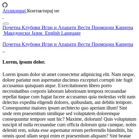
Аплицирај
Контактирај не
Почетна
Клубови
Игри и Апарати
Вести
Промоции
Кариера
Македонски Јазик
English Language
Почетна
Клубови
Игри и Апарати
Вести
Промоции
Кариера
Lorem, ipsum dolor.
Lorem ipsum dolor sit amet consectetur adipisicing elit. Nam neque,
dolore pariatur non aspernatur ducimus excepturi corrupti iste fugit
accusamus quisquam atque. Exercitationem libero porro
necessitatibus corporis laborum laboriosam tempora recusandae
repellat itaque cum fugiat facere accusamus quia molestias velit nam
delectus expedita eligendi dolores, quibusdam, aut debitis tempore.
Consequuntur maiores ipsum architecto quo aperiam illum! Sint
unde rem praesentium similique sed voluptatem doloremque
consequuntur tempore sunt hic? Maxime, dolorum! Quis voluptatum
suscipit id nulla recusandae cum officia dolorum quia cumque, nobis
deleniti rem, soluta esse aspernatur rerum perferendis blanditiis, hic
omnis quod ullam sequi enim et praesentium aliquam? Sint beatae