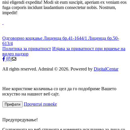
nisi eligendi expedita! Modi sit eum suscipit, aperiam ex veniam eos
fuga corporis incidunt laudantium consectetur nobis. Nostrum,
impedit!
Одговорно коцкање
Лиценца бр.41-1644/1
Лиценца бр.50-
613/4
Политика за приватност
Изјава за приватност при вршење на
видео надзор
All rights reserved. Admiral © 2026. Powered by
DigitalCentar
Ние користиме колачиња со цел да го подобриме Вашето
искуство на нашиот веб сајт.
Прочитај повеќе
Прифати
Предупредување!
Содржината на веб страната е наменета исклучиво за лица со