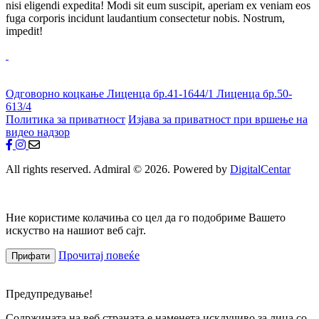
nisi eligendi expedita! Modi sit eum suscipit, aperiam ex veniam eos
fuga corporis incidunt laudantium consectetur nobis. Nostrum,
impedit!
Одговорно коцкање
Лиценца бр.41-1644/1
Лиценца бр.50-
613/4
Политика за приватност
Изјава за приватност при вршење на
видео надзор
All rights reserved. Admiral © 2026. Powered by
DigitalCentar
Ние користиме колачиња со цел да го подобриме Вашето
искуство на нашиот веб сајт.
Прочитај повеќе
Прифати
Предупредување!
Содржината на веб страната е наменета исклучиво за лица со