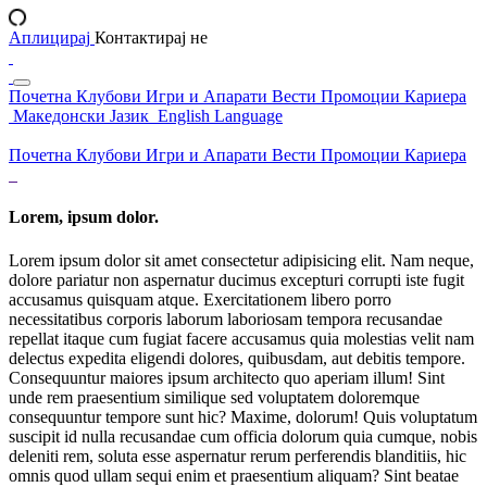
Аплицирај
Контактирај не
Почетна
Клубови
Игри и Апарати
Вести
Промоции
Кариера
Македонски Јазик
English Language
Почетна
Клубови
Игри и Апарати
Вести
Промоции
Кариера
Lorem, ipsum dolor.
Lorem ipsum dolor sit amet consectetur adipisicing elit. Nam neque,
dolore pariatur non aspernatur ducimus excepturi corrupti iste fugit
accusamus quisquam atque. Exercitationem libero porro
necessitatibus corporis laborum laboriosam tempora recusandae
repellat itaque cum fugiat facere accusamus quia molestias velit nam
delectus expedita eligendi dolores, quibusdam, aut debitis tempore.
Consequuntur maiores ipsum architecto quo aperiam illum! Sint
unde rem praesentium similique sed voluptatem doloremque
consequuntur tempore sunt hic? Maxime, dolorum! Quis voluptatum
suscipit id nulla recusandae cum officia dolorum quia cumque, nobis
deleniti rem, soluta esse aspernatur rerum perferendis blanditiis, hic
omnis quod ullam sequi enim et praesentium aliquam? Sint beatae