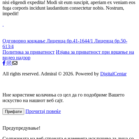
nisi eligendi expedita! Modi sit eum suscipit, aperiam ex veniam eos
fuga corporis incidunt laudantium consectetur nobis. Nostrum,
impedit!
Одговорно коцкање
Лиценца бр.41-1644/1
Лиценца бр.50-
613/4
Политика за приватност
Изјава за приватност при вршење на
видео надзор
All rights reserved. Admiral © 2026. Powered by
DigitalCentar
Ние користиме колачиња со цел да го подобриме Вашето
искуство на нашиот веб сајт.
Прочитај повеќе
Прифати
Предупредување!
Содржината на веб страната е наменета исклучиво за лица со