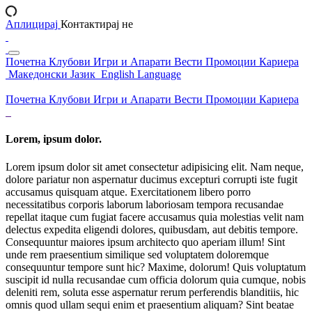
Аплицирај
Контактирај не
Почетна
Клубови
Игри и Апарати
Вести
Промоции
Кариера
Македонски Јазик
English Language
Почетна
Клубови
Игри и Апарати
Вести
Промоции
Кариера
Lorem, ipsum dolor.
Lorem ipsum dolor sit amet consectetur adipisicing elit. Nam neque,
dolore pariatur non aspernatur ducimus excepturi corrupti iste fugit
accusamus quisquam atque. Exercitationem libero porro
necessitatibus corporis laborum laboriosam tempora recusandae
repellat itaque cum fugiat facere accusamus quia molestias velit nam
delectus expedita eligendi dolores, quibusdam, aut debitis tempore.
Consequuntur maiores ipsum architecto quo aperiam illum! Sint
unde rem praesentium similique sed voluptatem doloremque
consequuntur tempore sunt hic? Maxime, dolorum! Quis voluptatum
suscipit id nulla recusandae cum officia dolorum quia cumque, nobis
deleniti rem, soluta esse aspernatur rerum perferendis blanditiis, hic
omnis quod ullam sequi enim et praesentium aliquam? Sint beatae